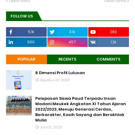
Lebih baru
Lebih lama
FOLLOW US
5,1k
3.1k
280
500
457
1.2k
POPULAR
RECENTS
COMMENTS
8 Dimensi Profil Lulusan
Agustus 02, 2025
Pelepasan Siswa Paud Terpadu Insan
Madani Meukek Angkatan XI Tahun Ajaran
2022/2023, Menuju Generasi Cerdas,
Berkarakter, Kasih Sayang dan Berakhlak
Mulia
Juni 10, 2023