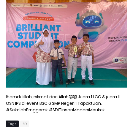
lhamdulillah, nikmat dari Allah🥰🥰 Juara 1 LCC & juara II
OSN IPS di event BSC 6 SMP Negeri 1 Tapaktuan.
#SekolahPrnggerak #SDITInsanMadaniMeukek
Tags
SD