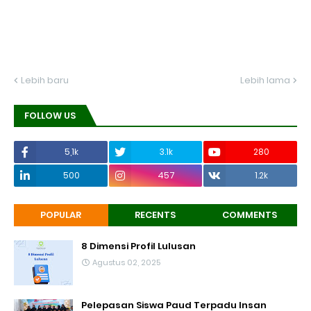
Lebih baru
Lebih lama
FOLLOW US
5,1k
3.1k
280
500
457
1.2k
POPULAR
RECENTS
COMMENTS
8 Dimensi Profil Lulusan
Agustus 02, 2025
Pelepasan Siswa Paud Terpadu Insan