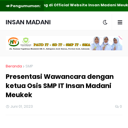
Selamat Datang di Official Website Insan Madani Meuke
📣 Pengumuman:
INSAN MADANI
MEUKEK
Beranda
SMP
Presentasi Wawancara dengan
ketua Osis SMP IT Insan Madani
Meukek
Juni 01, 2023
0