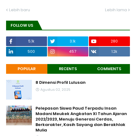
Lebih baru
Lebih lama
FOLLOW US
5,1k
3.1k
280
500
457
1.2k
POPULAR
RECENTS
COMMENTS
8 Dimensi Profil Lulusan
Agustus 02, 2025
Pelepasan Siswa Paud Terpadu Insan
Madani Meukek Angkatan XI Tahun Ajaran
2022/2023, Menuju Generasi Cerdas,
Berkarakter, Kasih Sayang dan Berakhlak
Mulia