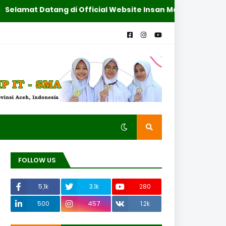
elamat Datang di Official Website Insan Madani Meukek,
FOLLOW US
5,1k
3.1k
280
500
457
1.2k