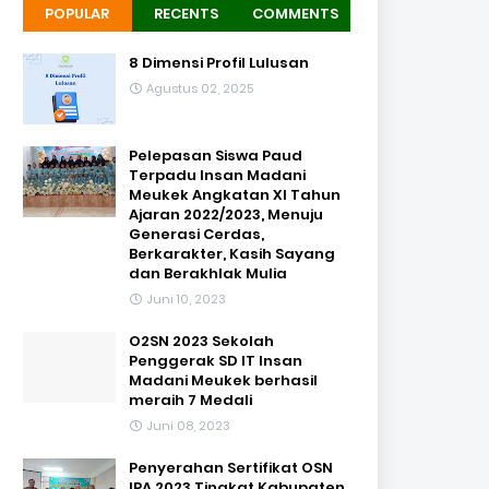
POPULAR
RECENTS
COMMENTS
8 Dimensi Profil Lulusan
Agustus 02, 2025
Pelepasan Siswa Paud
Terpadu Insan Madani
Meukek Angkatan XI Tahun
Ajaran 2022/2023, Menuju
Generasi Cerdas,
Berkarakter, Kasih Sayang
dan Berakhlak Mulia
Juni 10, 2023
O2SN 2023 Sekolah
Penggerak SD IT Insan
Madani Meukek berhasil
meraih 7 Medali
Juni 08, 2023
Penyerahan Sertifikat OSN
IPA 2023 Tingkat Kabupaten