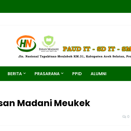
S
BERITA
PRASARANA
PPID
ALUMNI
nsan Madani Meukek
0