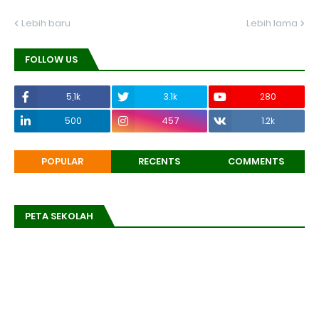
Lebih baru
Lebih lama
FOLLOW US
5,1k
3.1k
280
500
457
1.2k
POPULAR
RECENTS
COMMENTS
PETA SEKOLAH